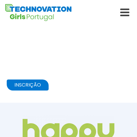
QUEM SOMOS
O Programa Technovation Girls é
trazido para Portugal pela Happy
Code*
INSCRIÇÃO